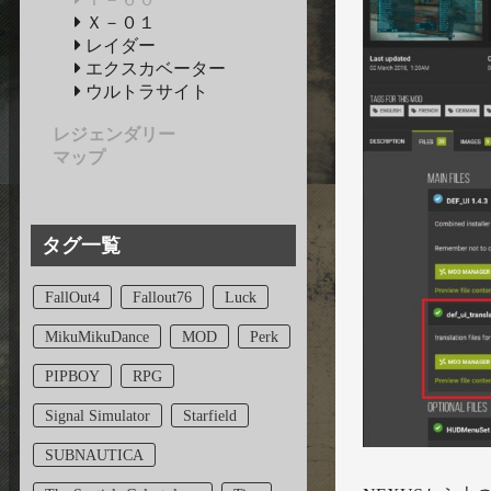
Ｘ－０１
レイダー
エクスカベーター
ウルトラサイト
レジェンダリー
マップ
タグ一覧
FallOut4
Fallout76
Luck
MikuMikuDance
MOD
Perk
PIPBOY
RPG
Signal Simulator
Starfield
SUBNAUTICA