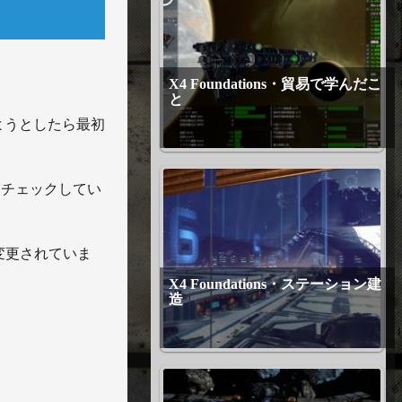
X4 Foundations・貿易で学んだこ
と
ようとしたら最初
をチェックしてい
に変更されていま
X4 Foundations・ステーション建
造