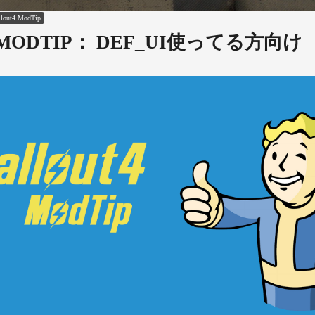
llout4
ModTip
t4-MODTIP： DEF_UI使ってる方向け