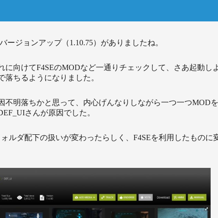
t4のバージョンアップ（1.10.75）がありましたね。
れに向けてF4SEのMODなど一通りチェックして、さあ起動し
で落ちるようになりました。
因不明落ちかと思って、内心げんなりしながら一つ一つMOD
EF_UIさんが原因でした。
faceフォルダ配下の扱いが変わったらしく、F4SEを利用したもの