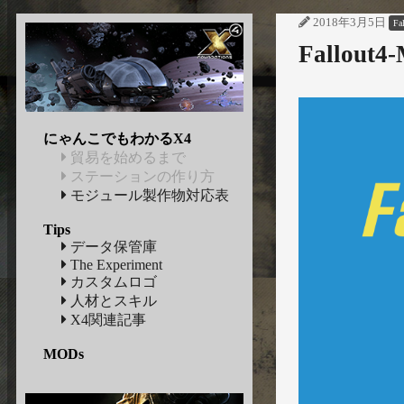
2018年3月5日
Fa
Fallou
にゃんこでもわかるX4
貿易を始めるまで
ステーションの作り方
モジュール製作物対応表
Tips
データ保管庫
The Experiment
カスタムロゴ
人材とスキル
X4関連記事
MODs