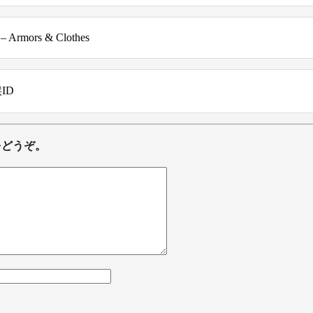
– Armors & Clothes
候ID
をどうぞ。