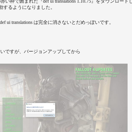
い枠で囲まれた『def ui translations 1.10.75』をダウン
動するようになりました。
f ui translations は完全に消さないとだめっぽいです。
ないですが、バージョンアップしてから