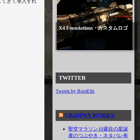
ロードしてきて導入すれ
X4 Foundations・カスタムロゴ
TWITTER
Tweets by RootElls
URaNIWA WORKS.
聖堂マラソン10週目の星誕
者のつぶやき・ネタバレ有