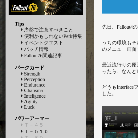
Tips
先日、Fallou
序盤で注意すべきこと
便利かもしれないPerk特集
うちの環境もそ
イベントクエスト
のメニュー画面
パッチ情報
Fallout76関連記事
最近流行りの原
パークカード
ったら、なんとD
S
trength
P
erception
E
ndurance
どうもInter
C
harisma
した。
I
nteligence
A
gility
L
uck
パワーアーマー
Ｔ－４５
Ｔ－５１ｂ
Ｔ－６０