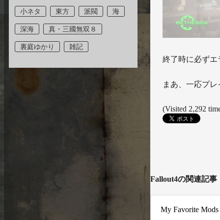
小ネタ
東方
派閥
海
深海
真・三國無双８
裏庭ゆかり
雑記
終了時に必ずエ
まあ、一応プレ
(Visited 2,292 time
Fallout4の関連記事
My Favorite Mod