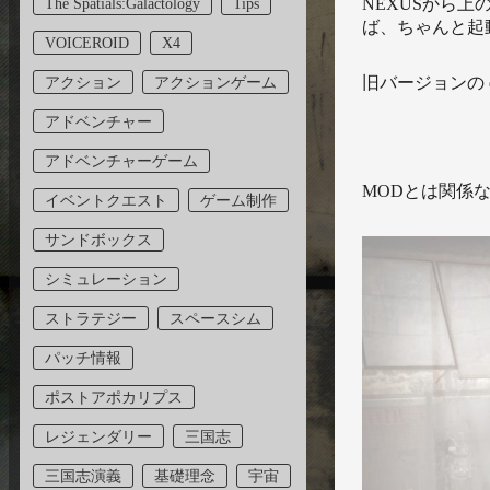
NEXUSから上の赤
The Spatials:Galactology
Tips
ば、ちゃんと起
VOICEROID
X4
旧バージョンの de
アクション
アクションゲーム
アドベンチャー
アドベンチャーゲーム
MODとは関係
イベントクエスト
ゲーム制作
サンドボックス
シミュレーション
ストラテジー
スペースシム
パッチ情報
ポストアポカリプス
レジェンダリー
三国志
三国志演義
基礎理念
宇宙