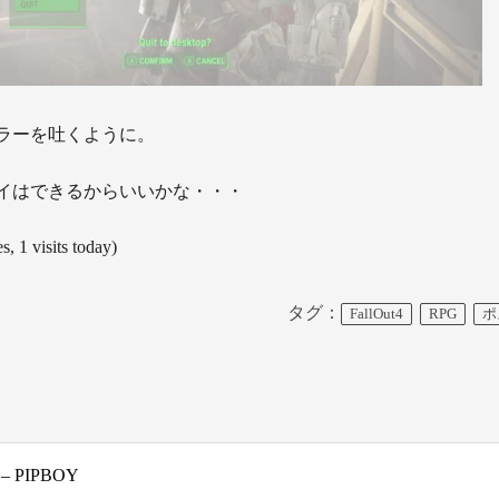
ラーを吐くように。
イはできるからいいかな・・・
s, 1 visits today)
タグ：
FallOut4
RPG
ポ
s – PIPBOY