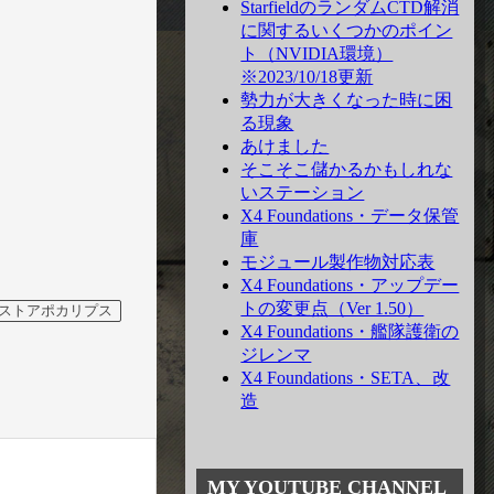
StarfieldのランダムCTD解消
に関するいくつかのポイン
ト（NVIDIA環境）
※2023/10/18更新
勢力が大きくなった時に困
る現象
あけました
そこそこ儲かるかもしれな
いステーション
X4 Foundations・データ保管
庫
モジュール製作物対応表
X4 Foundations・アップデー
トの変更点（Ver 1.50）
ストアポカリプス
X4 Foundations・艦隊護衛の
ジレンマ
X4 Foundations・SETA、改
造
MY YOUTUBE CHANNEL