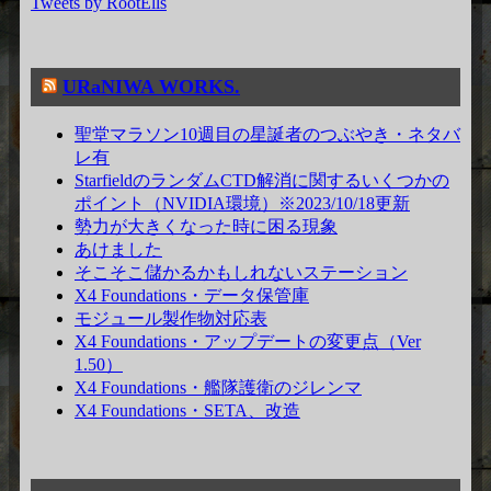
Tweets by RootElls
URaNIWA WORKS.
聖堂マラソン10週目の星誕者のつぶやき・ネタバ
レ有
StarfieldのランダムCTD解消に関するいくつかの
ポイント（NVIDIA環境）※2023/10/18更新
勢力が大きくなった時に困る現象
あけました
そこそこ儲かるかもしれないステーション
X4 Foundations・データ保管庫
モジュール製作物対応表
X4 Foundations・アップデートの変更点（Ver
1.50）
X4 Foundations・艦隊護衛のジレンマ
X4 Foundations・SETA、改造