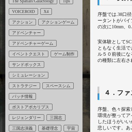
The Spatials:Galactology
Tips
VOICEROID
X4
序盤では.38口
ータントがパイ
アクション
アクションゲーム
の次に10mm、
アドベンチャー
実体験としてS
アドベンチャーゲーム
ともなく生活で
ル５０前後にな
イベントクエスト
ゲーム制作
の種類に左右さ
サンドボックス
シミュレーション
ストラテジー
スペースシム
４．ファ
パッチ情報
ポストアポカリプス
序盤、色々探索
環境が整ってア
レジェンダリー
三国志
したほうがいい
悲しいです。あ
三国志演義
基礎理念
宇宙