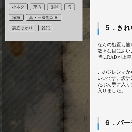
小ネタ
東方
派閥
海
深海
真・三國無双８
５．きれ
裏庭ゆかり
雑記
なんの処置も施
散々な目にあい
時にRADが上
このジレンマか
いいです。設計図
たぶん手に入り
入りました。
６．パー