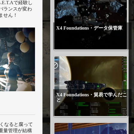
E.T.Aで経験し
バランスが変わ
ません！
X4 Foundations・データ保管庫
X4 Foundations・貿易で学んだこ
と
くなると腐って
重量管理が結構