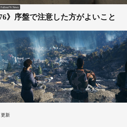
Fallout76
News
out76》序盤で注意した方がよいこと
少し更新