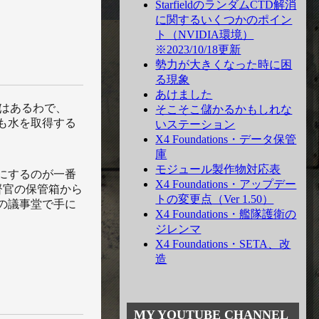
StarfieldのランダムCTD解消
に関するいくつかのポイン
ト（NVIDIA環境）
※2023/10/18更新
勢力が大きくなった時に困
る現象
あけました
はあるわで、
そこそこ儲かるかもしれな
も水を取得する
いステーション
X4 Foundations・データ保管
庫
モジュール製作物対応表
にするのが一番
X4 Foundations・アップデー
監督官の保管箱から
トの変更点（Ver 1.50）
の議事堂で手に
X4 Foundations・艦隊護衛の
ジレンマ
X4 Foundations・SETA、改
造
MY YOUTUBE CHANNEL