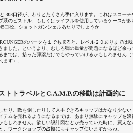
径と.308口径が、わりとたくさん手に入ります。これはスコー
プ系のピストル、もしくはライフルを使用しているケースが多
0.45口径、ショットガンシェルあたりでしょうか。
CROUNGERのパークを１でも取ると、レベル２０辺りまでは
きました。というより、むしろ弾の重量が問題になるほど余っ
るまでは、拾った弾薬だけでもやっていけるかもしれません（
れます）。
ストトラベルとC.A.M.P.の移動は計画的に
したり、敵を倒したりして入手できるキャップはかなり少ない
イテムを売れるようになるまでは、あまり無駄にキャップを浪
かもしれません。欲しい設計図などが売っていた時に、買えな
と、ワークショップの占拠にもキャップ使いますからね。