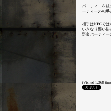
パーティーを組
ーティーの相手
相手はNPCで
いきなり襲い掛
野良パーティー
(Visited 1,369 time