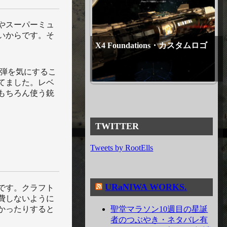
チやスーパーミュ
いからです。そ
X4 Foundations・カスタムロゴ
残弾を気にするこ
てました。レベ
もちろん使う銃
TWITTER
Tweets by RootElls
URaNIWA WORKS.
です。クラフト
費しないように
聖堂マラソン10週目の星誕
かったりすると
者のつぶやき・ネタバレ有