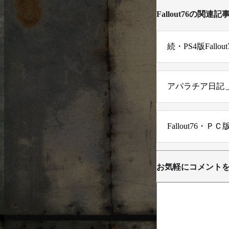
Fallout76の関連記
続・PS4版Fal
アパラチア日記
Fallout76・Ｐ
お気軽にコメント