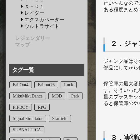
たいへんなので
Ｘ－０１
ある程度まとめ
レイダー
エクスカベーター
ウルトラサイト
レジェンダリー
２．ジャ
マップ
ジャンク品はそ
部品にしてから
タグ一覧
保管庫の最大容
FallOut4
Fallout76
Luck
す。そういった
MikuMikuDance
MOD
Perk
量のプラスチッ
ると保管庫のや
PIPBOY
RPG
Signal Simulator
Starfield
SUBNAUTICA
３．実弾