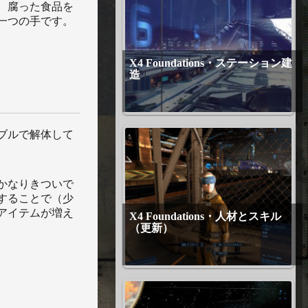
、腐った食品を
一つの手です。
X4 Foundations・ステーション建
造
ブルで解体して
かなりきついで
することで（少
アイテムが増え
X4 Foundations・人材とスキル
（更新）