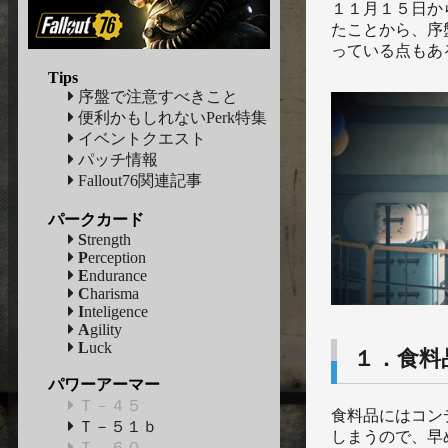
１１月１５日から
たことから、序
っている点もあ
Tips
序盤で注意すべきこと
便利かもしれないPerk特集
イベントクエスト
パッチ情報
Fallout76関連記事
パークカード
S
trength
P
erception
E
ndurance
C
harisma
I
nteligence
A
gility
L
uck
１．食料
パワーアーマー
Ｔ－４５
食料品にはコン
Ｔ－５１ｂ
しまうので、早
Ｔ－６０